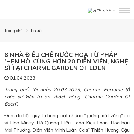
Tiếng Việt
▼
Trang chủ
Tin tức
8 NHÀ ĐIỀU CHẾ NƯỚC HOA TỪ PHÁP
'HẸN HÒ' CÙNG HƠN 20 DIỄN VIÊN, NGHỆ
SĨ TẠI CHARME GARDEN OF EDEN
01.04.2023
Trong buổi tối ngày 26.03.2023, Charme Perfume tổ
chức sự kiện tri ân khách hàng “Charme Garden Of
Eden”.
Đêm dạ tiệc quy tụ hàng loạt những “gương mặt vàng” ca
sĩ Hòa Minzy, Hồ Quang Hiếu, Lona Kiều Loan, Hoa hậu
Mai Phương, Diễn Viên Minh Luân, Ca sĩ Thiên Hương, Cậu