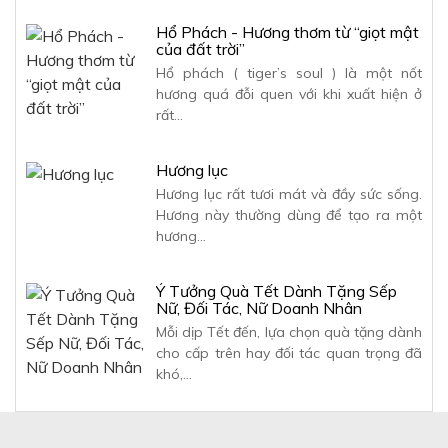
Hổ Phách - Hương thơm từ “giọt mật
của đất trời”
Hổ phách ( tiger’s soul ) là một nốt
hương quá đỗi quen với khi xuất hiện ở
rất…
Hương lục
Hương lục rất tươi mát và đầy sức sống.
Hương này thường dùng để tạo ra một
hương…
Ý Tưởng Quà Tết Dành Tặng Sếp
Nữ, Đối Tác, Nữ Doanh Nhân
Mỗi dịp Tết đến, lựa chọn quà tặng dành
cho cấp trên hay đối tác quan trọng đã
khó,…