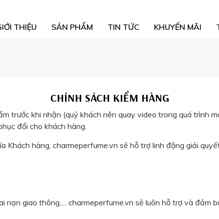
GIỚI THIỆU
SẢN PHẨM
TIN TỨC
KHUYẾN MÃI
CHÍNH SÁCH KIỂM HÀNG
ẩm trước khi nhận (quý khách nên quay video trong quá trình 
 phục đổi cho khách hàng.
a Khách hàng, charmeperfume.vn sẽ hỗ trợ linh động giải quyết
tai nạn giao thông,… charmeperfume.vn sẽ luôn hỗ trợ và đảm b