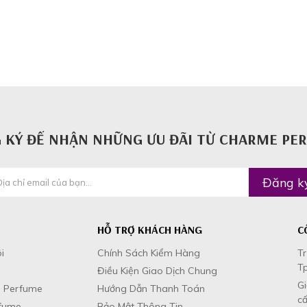
 KÝ ĐỂ NHẬN NHỮNG ƯU ĐÃI TỪ CHARME PE
Đăng k
HỖ TRỢ KHÁCH HÀNG
C
i
Chính Sách Kiểm Hàng
Tr
Tp
m
Điều Kiện Giao Dịch Chung
G
 Perfume
Hướng Dẫn Thanh Toán
cấ
fume
Bảo Mật Thông Tin