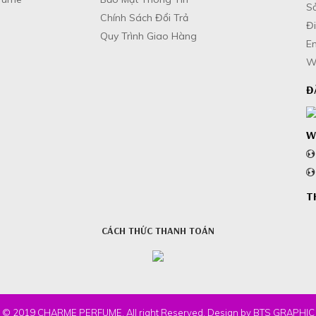
Sở
Chính Sách Đổi Trả
Đi
Quy Trình Giao Hàng
E
W
Đ
W
T
CÁCH THỨC THANH TOÁN
© 2019 CHARME PERFUME. All right Reserved. Design by BTS GRAPHIC