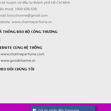
 kế hoạch và đầu tư thành phố Hồ Chí Minh.
ện thoại: 1900 636 638
mail: bosscharme@gmail.com
ebsite: www.charmeperfume.vn
Ã THÔNG BÁO BỘ CÔNG THƯƠNG
EBSITE CÙNG HỆ THỐNG
www.charmeperfume.com
www.goodcharme.vn
HEO DÕI CHÚNG TÔI
Gửi tin nhắn đến fanpage