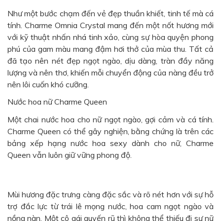
Như một bước chạm đến vẻ đẹp thuần khiết, tinh tế mà cá
tính. Charme Omnia Crystal mang đến một nốt hương mới
với kỹ thuật nhấn nhá tinh xảo, cùng sự hòa quyện phong
phú của gam màu mang đậm hơi thở của mùa thu. Tất cả
đã tạo nên nét đẹp ngọt ngào, dịu dàng, tràn đầy năng
lượng và nên thơ, khiến mỗi chuyển động của nàng đều trở
nên lôi cuốn khó cưỡng.
Nước hoa nữ Charme Queen
Một chai nước hoa cho nữ ngọt ngào, gợi cảm và cá tính.
Charme Queen
có thể gây nghiện, bằng chứng là trên các
bảng xếp hạng nước hoa sexy dành cho nữ, Charme
Queen vẫn luôn giữ vững phong độ.
Mùi hương đặc trưng càng đặc sắc và rõ nét hơn với sự hỗ
trợ đắc lực từ trái lê mọng nước, hoa cam ngọt ngào và
nồng nàn. Một cô gái quyến rũ thì không thể thiếu đi sự nữ