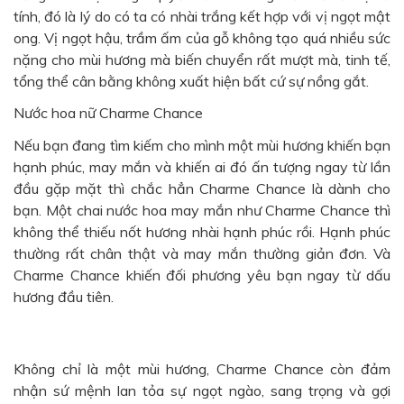
tính, đó là lý do có ta có nhài trắng kết hợp với vị ngọt mật
ong. Vị ngọt hậu, trầm ấm của gỗ không tạo quá nhiều sức
nặng cho mùi hương mà biến chuyển rất mượt mà, tinh tế,
tổng thể cân bằng không xuất hiện bất cứ sự nồng gắt.
Nước hoa nữ Charme Chance
Nếu bạn đang tìm kiếm cho mình một mùi hương khiến bạn
hạnh phúc, may mắn và khiến ai đó ấn tượng ngay từ lần
đầu gặp mặt thì chắc hẳn Charme Chance là dành cho
bạn. Một chai nước hoa may mắn như Charme Chance thì
không thể thiếu nốt hương nhài hạnh phúc rồi. Hạnh phúc
thường rất chân thật và may mắn thường giản đơn. Và
Charme Chance khiến đối phương yêu bạn ngay từ dấu
hương đầu tiên.
Không chỉ là một mùi hương,
Charme Chance
còn đảm
nhận sứ mệnh lan tỏa sự ngọt ngào, sang trọng và gợi