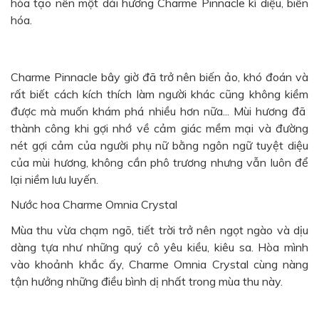
hòa tạo nên một dải hương
Charme Pinnacle
kì diệu, biến
hóa.
Charme Pinnacle bây giờ đã trở nên biến ảo, khó đoán và
rất biết cách kích thích làm người khác cũng không kiềm
được mà muốn khám phá nhiều hơn nữa... Mùi hương đã
thành công khi gợi nhớ về cảm giác mềm mại và đường
nét gợi cảm của người phụ nữ bằng ngôn ngữ tuyệt diệu
của mùi hương, không cần phô trương nhưng vẫn luôn để
lại niềm lưu luyến.
Nước hoa Charme Omnia Crystal
Mùa thu vừa chạm ngõ, tiết trời trở nên ngọt ngào và dịu
dàng tựa như những quý cô yêu kiều, kiêu sa. Hòa mình
vào khoảnh khắc ấy,
Charme Omnia Crystal
cùng nàng
tận hưởng những điều bình dị nhất trong mùa thu này.