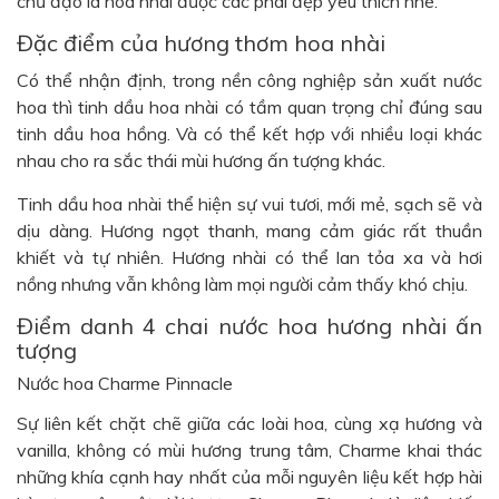
chủ đạo là hoa nhài được các phái đẹp yêu thích nhé.
Đặc điểm của hương thơm hoa nhài
Có thể nhận định, trong nền công nghiệp sản xuất nước
hoa thì tinh dầu hoa nhài có tầm quan trọng chỉ đúng sau
tinh dầu hoa hồng. Và có thể kết hợp với nhiều loại khác
nhau cho ra sắc thái mùi hương ấn tượng khác.
Tinh dầu hoa nhài thể hiện sự vui tươi, mới mẻ, sạch sẽ và
dịu dàng. Hương ngọt thanh, mang cảm giác rất thuần
khiết và tự nhiên. Hương nhài có thể lan tỏa xa và hơi
nồng nhưng vẫn không làm mọi người cảm thấy khó chịu.
Điểm danh 4 chai nước hoa hương nhài ấn
tượng
Nước hoa Charme Pinnacle
Sự liên kết chặt chẽ giữa các loài hoa, cùng xạ hương và
vanilla, không có mùi hương trung tâm, Charme khai thác
những khía cạnh hay nhất của mỗi nguyên liệu kết hợp hài