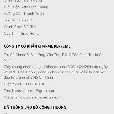
Chính Sách Kiểm Hàng
Điều Kiện Giao Dịch Chung
Hướng Dẫn Thanh Toán
Bảo Mật Thông Tin
Chính Sách Đổi Trả
Quy Trình Giao Hàng
CÔNG TY CỔ PHẦN CHARME PERFUME
Trụ Sở Chính: 313 Hoàng Văn Thụ, P.2, Q.Tân Bình, Tp.Hồ Chí
Minh
Giấy chứng nhận đăng ký kinh doanh số 0314044294 cấp ngày
4/10/2016 tại Phòng đăng ký kinh doanh của Sở kế hoạch và
đầu tư thành phố Hồ Chí Minh.
Điện thoại: 1900 636 638
Email: bosscharme@gmail.com
Website: www.charmeperfume.vn
ĐÃ THÔNG BÁO BỘ CÔNG THƯƠNG