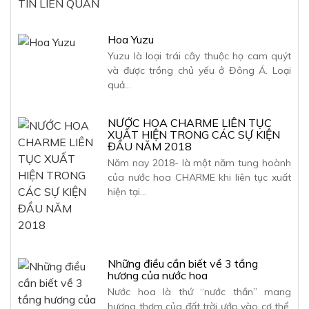
TIN LIÊN QUAN
Hoa Yuzu
Yuzu là loại trái cây thuộc họ cam quýt
và được trồng chủ yếu ở Đông Á. Loại
quả…
NƯỚC HOA CHARME LIÊN TỤC
XUẤT HIỆN TRONG CÁC SỰ KIỆN
ĐẦU NĂM 2018
Năm nay 2018- là một năm tung hoành
của nước hoa CHARME khi liên tục xuất
hiện tại…
Những điều cần biết về 3 tầng
hương của nước hoa
Nước hoa là thứ “nước thần” mang
hương thơm của đất trời ướp vào cơ thể.