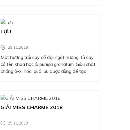
papeda (một giống quả có mùi giống chanh).
Những quả này trông giống loại bưởi nhỏ với
lớp vỏ sần sùi, có thể có màu vàng hoặc…
LỰU
29.11.2019
Một hương trái cây cổ đại ngát hương, từ cây
có tên khoa học là punica granatum. Giàu chất
chống ô-xi hóa, quả lưu được dùng để tạo
hương quả đỏ ngọt bùi trong nước hoa
GIẢI MISS CHARME 2018
29.11.2019