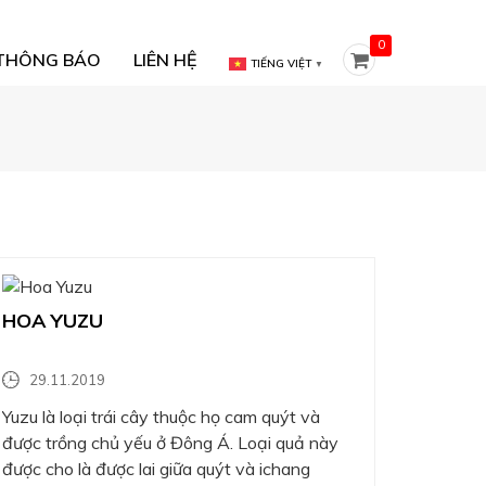
0
THÔNG BÁO
LIÊN HỆ
TIẾNG VIỆT
▼
HOA YUZU
29.11.2019
Yuzu là loại trái cây thuộc họ cam quýt và
được trồng chủ yếu ở Đông Á. Loại quả này
được cho là được lai giữa quýt và ichang