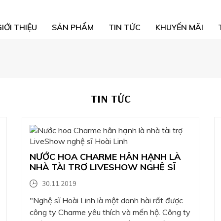
GIỚI THIỆU
SẢN PHẨM
TIN TỨC
KHUYẾN MÃI
TIN TỨC
NƯỚC HOA CHARME HÂN HẠNH LÀ
NHÀ TÀI TRỢ LIVESHOW NGHỆ SĨ
HOÀI LINH
30.11.2019
"Nghệ sĩ Hoài Linh là một danh hài rất được
công ty Charme yêu thích và mến hộ. Công ty