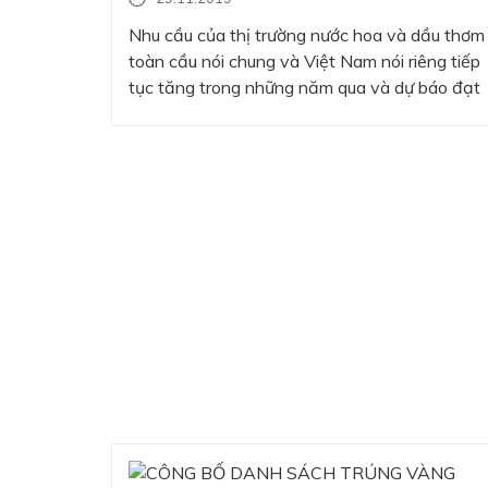
Nhu cầu của thị trường nước hoa và dầu thơm
toàn cầu nói chung và Việt Nam nói riêng tiếp
tục tăng trong những năm qua và dự báo đạt
64.6 tỉ USD với mức tăng trưởng kép đạt 6%
đến 2023 (tính theo giá trị). Thu nhập khả
dụng của người tiêu dùng ngày càng…