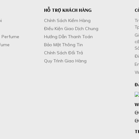
HỖ TRỢ KHÁCH HÀNG
C
i
Chính Sách Kiểm Hàng
Tr
Tp
m
Điều Kiện Giao Dịch Chung
G
 Perfume
Hướng Dẫn Thanh Toán
cấ
fume
Bảo Mật Thông Tin
Sở
Chính Sách Đổi Trả
Đi
Quy Trình Giao Hàng
E
W
Đ
W
T