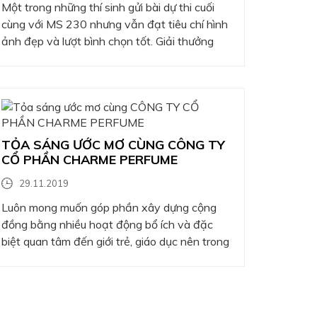
Một trong những thí sinh gửi bài dự thi cuối
cùng với MS 230 nhưng vẫn đạt tiêu chí hình
ảnh đẹp và lượt bình chọn tốt. Giải thưởng
gồm: Cúp + Bằng Khen + Bộ vàng Logo
CHARME + Voucher sản phẩm trị 10 triệu
đồng được mua bất kỳ sản phẩm nào từ
CHARME
TỎA SÁNG ƯỚC MƠ CÙNG CÔNG TY
CỔ PHẦN CHARME PERFUME
29.11.2019
Luôn mong muốn góp phần xây dựng cộng
đồng bằng nhiều hoạt động bổ ích và đặc
biệt quan tâm đến giới trẻ, giáo dục nên trong
năm 2018 này, Charme hân hạnh tài trợ đồng
hành cùng Intel tổ chức cuộc thi Tỏa sáng ước
mơ -sân chơi dành riêng cho các bạn…