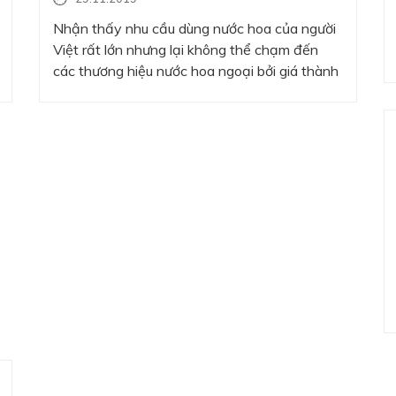
Nhận thấy nhu cầu dùng nước hoa của người
Việt rất lớn nhưng lại không thể chạm đến
các thương hiệu nước hoa ngoại bởi giá thành
cao, chị Hường đã mạnh dạn cho ra đời dòng
nước hoa made in Việt Nam. Thương hiệu
nước hoa Charme do chị Nguyễn Thị Thu
Hường…