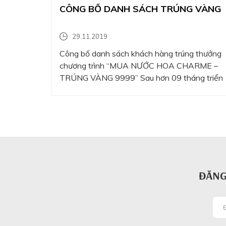
CÔNG BỐ DANH SÁCH TRÚNG VÀNG
29.11.2019
Công bố danh sách khách hàng trúng thưởng
chương trình “MUA NƯỚC HOA CHARME –
TRÚNG VÀNG 9999” Sau hơn 09 tháng triển
khai. Chương trình đã nhận được sự quan tâm
tham gia ủng hộ của hàng chục triệu khách
hàng. Cách chơi đơn giản, dễ dàng trúng
thưởng…
ĐĂNG