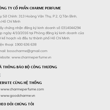
ÔNG TY CỔ PHẦN CHARME PERFUME
ụ Sở Chính: 313 Hoàng Văn Thụ, P.2, Q.Tân Bình,
.Hồ Chí Minh
iấy chứng nhận đăng ký kinh doanh số 0314044294
p ngày 4/10/2016 tại Phòng đăng ký kinh doanh của
 kế hoạch và đầu tư thành phố Hồ Chí Minh.
ện thoại: 1900 636 638
mail: bosscharme@gmail.com
ebsite: www.charmeperfume.vn
Ã THÔNG BÁO BỘ CÔNG THƯƠNG
EBSITE CÙNG HỆ THỐNG
www.charmeperfume.com
www.goodcharme.vn
HEO DÕI CHÚNG TÔI