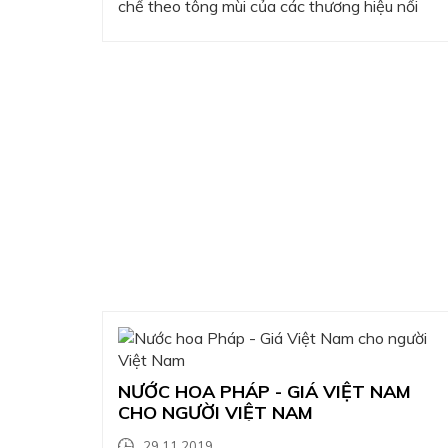
chế theo tông mùi của các thương hiệu nổi
tiếng trên thế giới. Đáp ứng nhu cầu của đông
đảo khách hàng Việt Nam, chỉ thích mùi
hương nhẹ dịu nhưng độ lưu hương của
Charme…
NƯỚC HOA PHÁP - GIÁ VIỆT NAM
CHO NGƯỜI VIỆT NAM
29.11.2019