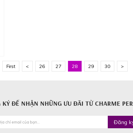
First
<
26
27
28
29
30
>
 KÝ ĐỂ NHẬN NHỮNG ƯU ĐÃI TỪ CHARME PE
Đăng k