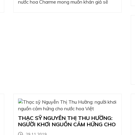
nước hoa Charme mong muốn khán giả sẽ
được thưởng thức những tiết mục hay, ý nghĩa
và được cười nhiều hơn cùng với Liveshow
Hoài Linh nên quyết định tài trợ độc quyền…
THẠC SỸ NGUYỄN THỊ THU HƯỜNG:
NGƯỜI KHƠI NGUỒN CẢM HỨNG CHO
NƯỚC HOA VIỆT
29.11.2019